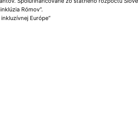
tov. Spolufinancované zo štátneho rozpočtu Sloven
inklúzia Rómov“.
 inkluzívnej Európe“