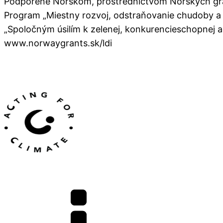
Podporené Nórskom, prostredníctvom Nórskych gran
Program „Miestny rozvoj, odstraňovanie chudoby a 
„Spoločným úsilím k zelenej, konkurencieschopnej a
www.norwaygrants.sk/ldi