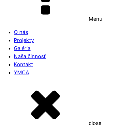
Menu
O nás
Projekty
Galéria
Naša činnosť
Kontakt
YMCA
close