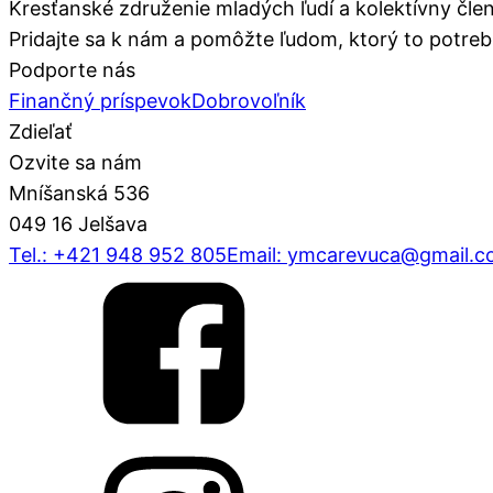
Kresťanské združenie mladých ľudí a kolektívny čl
Pridajte sa k nám a pomôžte ľudom, ktorý to potreb
Podporte nás
Finančný príspevok
Dobrovoľník
Zdieľať
Ozvite sa nám
Mníšanská 536
049 16 Jelšava
Tel.: +421 948 952 805
Email: ymcarevuca@gmail.