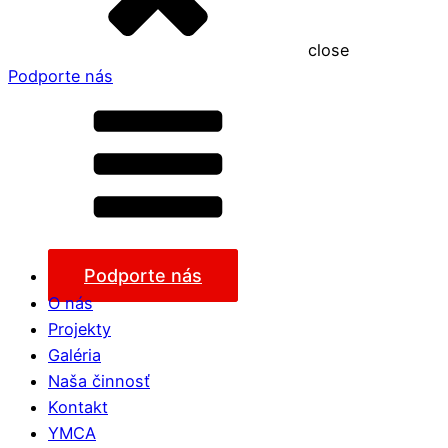
close
Podporte nás
Podporte nás
O nás
Projekty
Galéria
Naša činnosť
Kontakt
YMCA